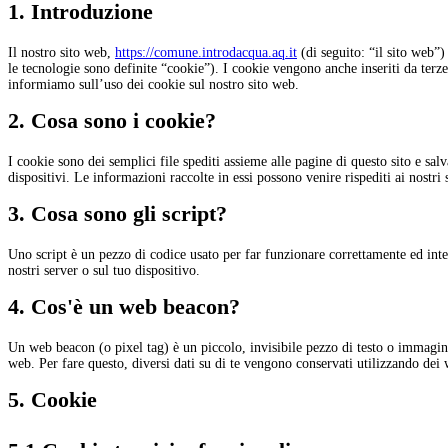
1. Introduzione
Il nostro sito web,
https://comune.introdacqua.aq.it
(di seguito: “il sito web”)
le tecnologie sono definite “cookie”). I cookie vengono anche inseriti da terz
informiamo sull’uso dei cookie sul nostro sito web.
2. Cosa sono i cookie?
I cookie sono dei semplici file spediti assieme alle pagine di questo sito e sal
dispositivi. Le informazioni raccolte in essi possono venire rispediti ai nostri 
3. Cosa sono gli script?
Uno script è un pezzo di codice usato per far funzionare correttamente ed inte
nostri server o sul tuo dispositivo.
4. Cos'è un web beacon?
Un web beacon (o pixel tag) è un piccolo, invisibile pezzo di testo o immagine
web. Per fare questo, diversi dati su di te vengono conservati utilizzando dei
5. Cookie