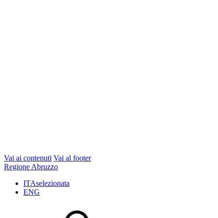
Vai ai contenuti
Vai al footer
Regione Abruzzo
ITA
selezionata
ENG